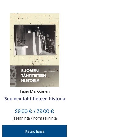
Tapio Markkanen
Suomen tähtitieteen historia
Hintaluokka:
29,00
€
/
39,00
€
29,00 €
jäsenhinta / normaalihinta
-
Tällä
Katso lisää
39,00 €
tuotteella