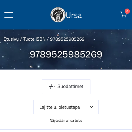
Skip
to
Ursa
0
content
Etusivu
/ Tuote ISBN / 9789525985269
9789525985269
Suodattimet
Näytetään ainoa tulos