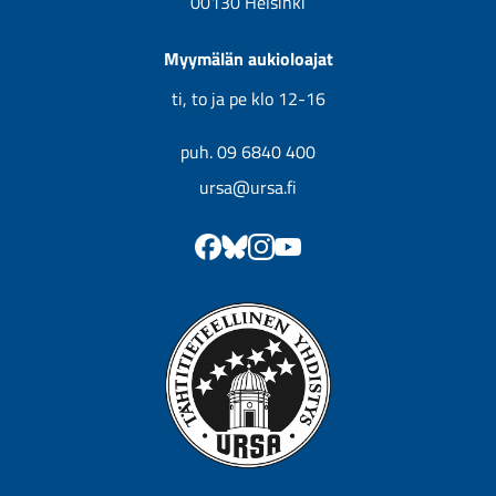
00130 Helsinki
Myymälän aukioloajat
ti, to ja pe klo 12-16
puh. 09 6840 400
ursa@ursa.fi