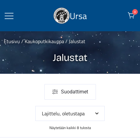
Skip
to
Ursa
0
content
Etusivu
/
Kaukoputkikauppa
/ Jalustat
Jalustat
Suodattimet
Näytetään kaikki 8 tulosta