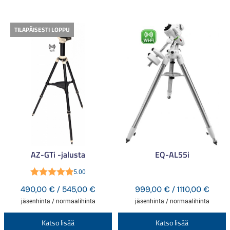
TILAPÄISESTI LOPPU
AZ-GTi -jalusta
EQ-AL55i
5.00
Arvostelu
Hintaluokka:
Hinta
490,00
€
/
545,00
€
999,00
€
/
1110,00
€
tuotteesta:
490,00 €
999,
jäsenhinta / normaalihinta
jäsenhinta / normaalihinta
5.00
/ 5
-
-
Tällä
T
Katso lisää
Katso lisää
545,00 €
1110,