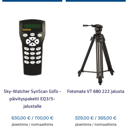
tuotteella
t
on
o
useampi
u
muunnelma.
m
Voit
V
tehdä
t
valinnat
v
tuotteen
t
sivulla.
s
Sky-Watcher SynScan GoTo -
Fotomate VT 680 222 jalusta
päivityspaketti EQ3/5-
jalustalle
Hintaluokka:
Hinta
630,00
€
/
700,00
€
329,00
€
/
365,00
€
630,00 €
329,
jäsenhinta / normaalihinta
jäsenhinta / normaalihinta