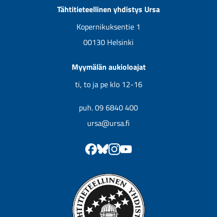
Uutuuskirjojen kansikuvia
Tähtitieteellinen yhdistys Ursa
Tulevat kirjat
Kopernikuksentie 1
00130 Helsinki
Myymälän aukioloajat
ti, to ja pe klo 12-16
puh. 09 6840 400
ursa@ursa.fi