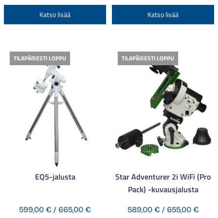
-
-
Tällä
T
Katso lisää
Katso lisää
700,00 €
365,
tuotteella
t
on
o
useampi
u
TILAPÄISESTI LOPPU
TILAPÄISESTI LOPPU
muunnelma.
m
Voit
V
tehdä
t
valinnat
v
tuotteen
t
sivulla.
s
EQ5-jalusta
Star Adventurer 2i WiFi (Pro
Pack) -kuvausjalusta
Hintaluokka:
Hinta
599,00
€
/
665,00
€
589,00
€
/
655,00
€