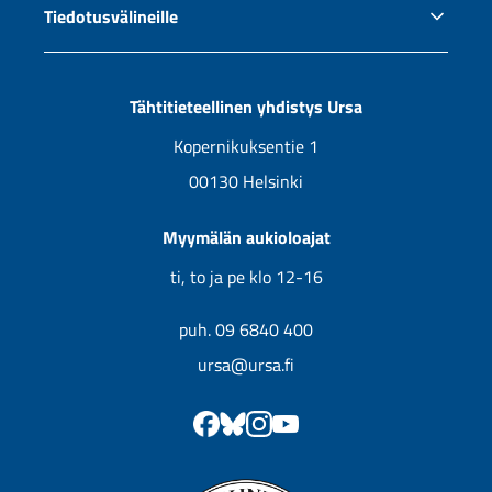
Tiedotusvälineille
Ursan jäsenyys
Jälleenmyyjät
Tiedotus ja yhteistyö
Uutuuskirjojen kansikuvia
Tähtitieteellinen yhdistys Ursa
Tulevat kirjat
Kopernikuksentie 1
00130 Helsinki
Myymälän aukioloajat
ti, to ja pe klo 12-16
puh. 09 6840 400
ursa@ursa.fi