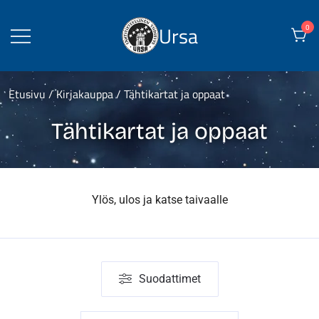
Skip
to
Ursa
0
content
Etusivu
/
Kirjakauppa
/ Tähtikartat ja oppaat
Tähtikartat ja oppaat
Ylös, ulos ja katse taivaalle
Suodattimet