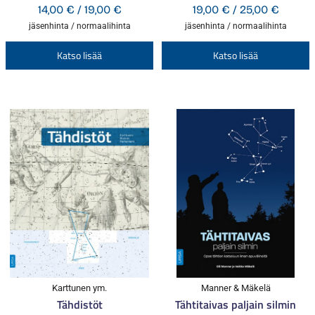
Hintaluokka:
Hintal
14,00
€
/
19,00
€
19,00
€
/
25,00
€
14,00 €
19,00 
jäsenhinta / normaalihinta
jäsenhinta / normaalihinta
-
-
Tällä
T
Katso lisää
Katso lisää
19,00 €
25,00 
tuotteella
t
on
o
useampi
u
muunnelma.
m
Voit
V
tehdä
t
valinnat
v
tuotteen
t
sivulla.
s
Karttunen ym.
Manner & Mäkelä
Tähdistöt
Tähtitaivas paljain silmin