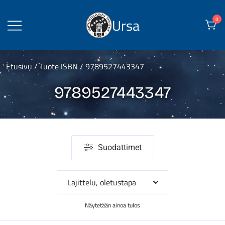
Skip
to
Ursa
0
content
Etusivu
/ Tuote ISBN / 9789527443347
9789527443347
Suodattimet
Näytetään ainoa tulos