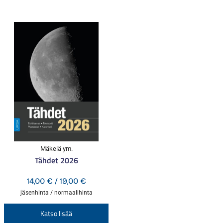
Mäkelä ym.
Tähdet 2026
Hintaluokka:
14,00
€
/
19,00
€
14,00 €
jäsenhinta / normaalihinta
-
Tällä
Katso lisää
19,00 €
tuotteella