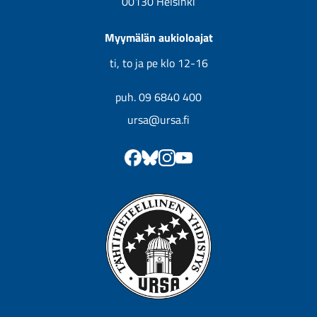
00130 Helsinki
Myymälän aukioloajat
ti, to ja pe klo 12-16
puh. 09 6840 400
ursa@ursa.fi