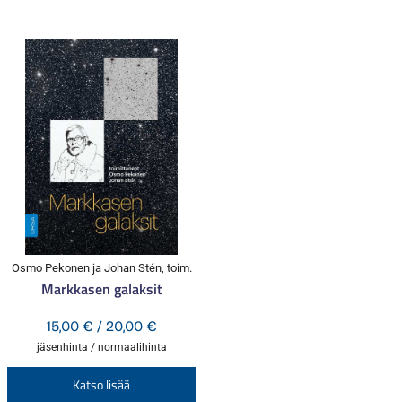
Osmo Pekonen ja Johan Stén, toim.
Markkasen galaksit
Hintaluokka:
15,00
€
/
20,00
€
15,00 €
jäsenhinta / normaalihinta
-
Tällä
Katso lisää
20,00 €
tuotteella