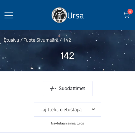
Skip
to
Ursa
0
content
Etusivu
/ Tuote Sivumäärä / 142
142
Suodattimet
Näytetään ainoa tulos