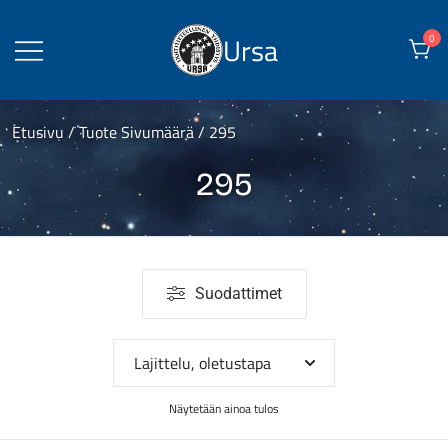
Skip
to
Ursa
0
content
Etusivu
/ Tuote Sivumäärä / 295
295
Suodattimet
Näytetään ainoa tulos