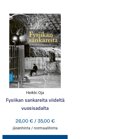
Heikki Oja
Fysiikan sankareita viideltä
vuosisadalta
Hintaluokka:
26,00
€
/
35,00
€
26,00 €
jäsenhinta / normaalihinta
-
Tällä