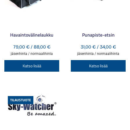
Havaintovälinelaukku
Punapiste-etsin
Hintaluokka:
Hintal
79,00
€
/
88,00
€
31,00
€
/
34,00
€
79,00 €
31,00 
jäsenhinta / normaalihinta
jäsenhinta / normaalihinta
-
-
Tällä
Tä
Katso lisää
Katso lisää
88,00 €
34,00 
tuotteella
tu
on
o
useampi
u
muunnelma.
m
TILAUSTUOTE
Voit
Vo
tehdä
te
valinnat
va
tuotteen
tu