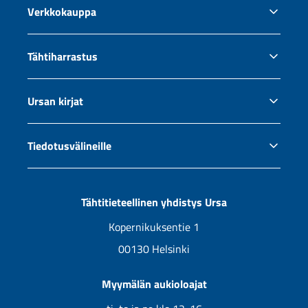
tuotteen
Verkkokauppa
sivulla.
Oma tili
Tähtiharrastus
Tilaus- ja toimitusehdot
Tietosuoja ja evästeet
Miten aloittaa tähtiharrastus?
Ursan kirjat
Kaukoputken ostajan opas
Okulaaritaulukko
Äänikirjat ja e-kirjat
Tiedotusvälineille
Ursan jäsenyys
Jälleenmyyjät
Tiedotus ja yhteistyö
Uutuuskirjojen kansikuvia
Tähtitieteellinen yhdistys Ursa
Tulevat kirjat
Kopernikuksentie 1
00130 Helsinki
Myymälän aukioloajat