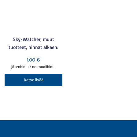
sivulla.
si
Sky-Watcher, muut
tuotteet, hinnat alkaen:
1,00
€
jäsenhinta / normaalihinta
Tällä
Katso lisää
tuotteella
on
useampi
muunnelma.
Voit
tehdä
valinnat