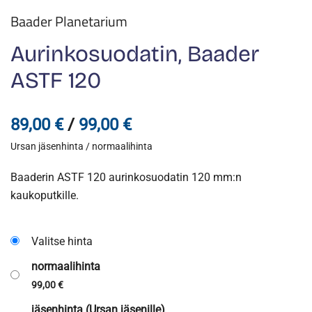
Baader Planetarium
Aurinkosuodatin, Baader
ASTF 120
Hintaluokka:
89,00
€
/
99,00
€
Ursan jäsenhinta / normaalihinta
89,00 €
-
Baaderin ASTF 120 aurinkosuodatin 120 mm:n
kaukoputkille.
99,00 €
Valitse hinta
normaalihinta
99,00
€
jäsenhinta (Ursan jäsenille)