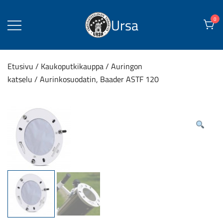
Skip
to
Ursa
0
content
Etusivu
/
Kaukoputkikauppa
/
Auringon
katselu
/ Aurinkosuodatin, Baader ASTF 120