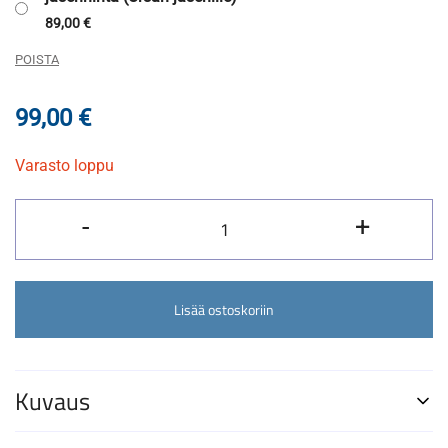
89,00
€
POISTA
99,00
€
Varasto loppu
Aurinkosuodatin,
-
+
Baader
ASTF
120
Lisää ostoskoriin
määrä
Kuvaus