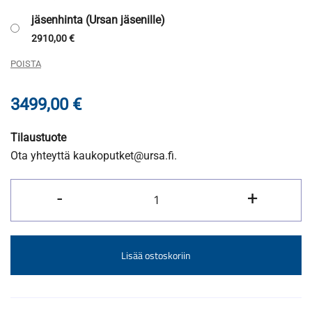
jäsenhinta (Ursan jäsenille)
2910,00
€
POISTA
3499,00
€
Tilaustuote
Ota yhteyttä kaukoputket@ursa.fi.
Heliostar-
-
+
76HA
määrä
Lisää ostoskoriin