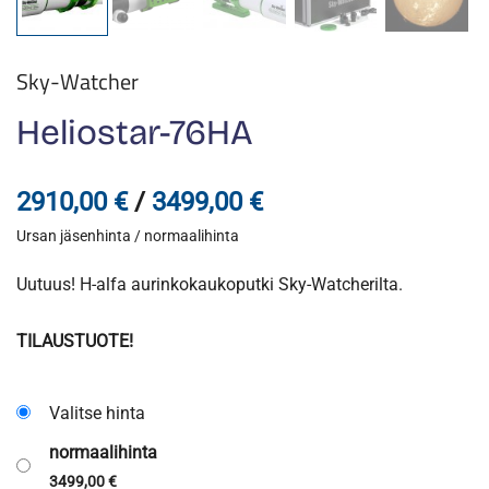
Sky-Watcher
Heliostar-76HA
Hintaluokka:
2910,00
€
/
3499,00
€
Ursan jäsenhinta / normaalihinta
2910,00 €
-
Uutuus! H-alfa aurinkokaukoputki Sky-Watcherilta.
3499,00 €
TILAUSTUOTE!
Valitse hinta
normaalihinta
3499,00
€