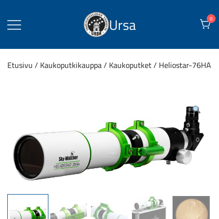
Skip
to
Ursa
0
content
Etusivu
/
Kaukoputkikauppa
/
Kaukoputket
/ Heliostar-76HA