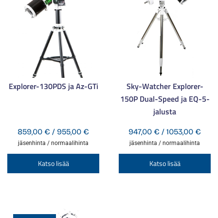
Explorer-130PDS ja Az-GTi
Sky-Watcher Explorer-
150P Dual-Speed ja EQ-5-
jalusta
Hintaluokka:
Hint
859,00
€
/
955,00
€
947,00
€
/
1053,00
€
859,00 €
947,
jäsenhinta / normaalihinta
jäsenhinta / normaalihinta
-
-
Tällä
Tä
Katso lisää
Katso lisää
955,00 €
1053
tuotteella
tu
on
o
useampi
u
muunnelma.
m