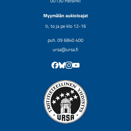
00130 Helsinki
Myymälän aukioloajat
ti, to ja pe klo 12-16
puh. 09 6840 400
ursa@ursa.fi