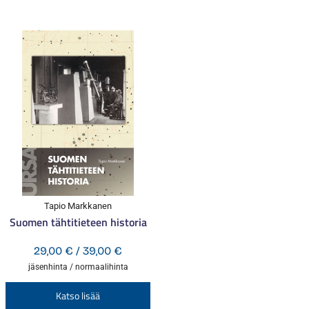
Tapio Markkanen
Suomen tähtitieteen historia
Hintaluokka:
29,00
€
/
39,00
€
29,00 €
jäsenhinta / normaalihinta
-
Tällä
Katso lisää
39,00 €
tuotteella