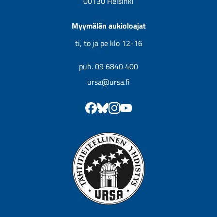
00130 Helsinki
Myymälän aukioloajat
ti, to ja pe klo 12-16
puh. 09 6840 400
ursa@ursa.fi