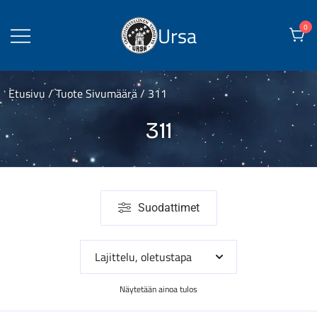
Skip
to
Ursa
0
content
Etusivu
/ Tuote Sivumäärä / 311
311
Suodattimet
Näytetään ainoa tulos