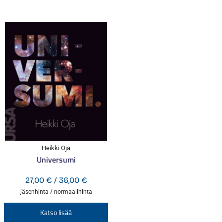
Heikki Oja
Universumi
Hintaluokka:
27,00
€
/
36,00
€
27,00 €
jäsenhinta / normaalihinta
-
Tällä
Katso lisää
36,00 €
tuotteella