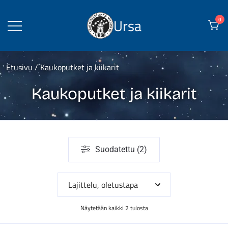
Skip
to
Ursa
0
content
Etusivu
/ Kaukoputket ja kiikarit
Kaukoputket ja kiikarit
Suodatettu (2)
Näytetään kaikki 2 tulosta