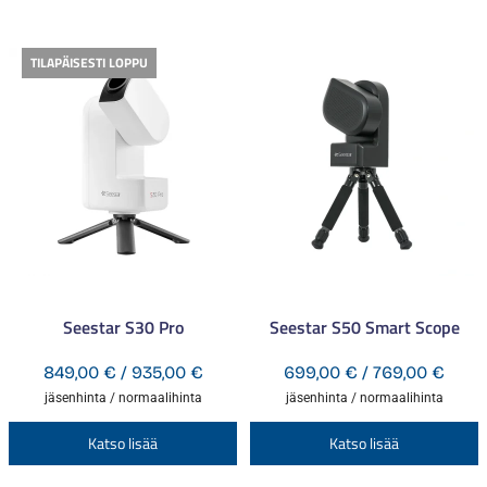
TILAPÄISESTI LOPPU
Seestar S30 Pro
Seestar S50 Smart Scope
Hintaluokka:
Hinta
849,00
€
/
935,00
€
699,00
€
/
769,00
€
849,00 €
699,
jäsenhinta / normaalihinta
jäsenhinta / normaalihinta
-
-
Tällä
T
Katso lisää
Katso lisää
935,00 €
769,
tuotteella
t