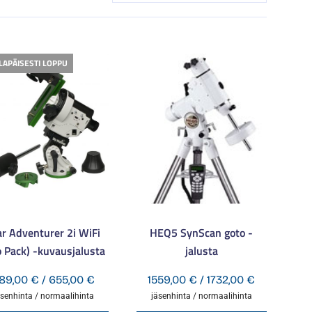
ILAPÄISESTI LOPPU
ar Adventurer 2i WiFi
HEQ5 SynScan goto -
o Pack) -kuvausjalusta
jalusta
:
Hintaluokka:
Hintaluokk
89,00
€
/
655,00
€
1559,00
€
/
1732,00
€
589,00 €
1559,00 €
äsenhinta / normaalihinta
jäsenhinta / normaalihinta