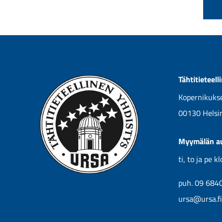
Tähtitieteel
Kopernikukse
00130 Helsi
Myymälän au
ti, to ja pe 
puh. 09 684
ursa@ursa.fi