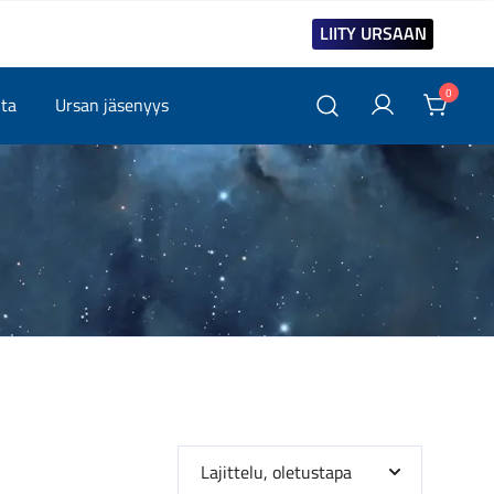
LIITY URSAAN
0
ita
Ursan jäsenyys