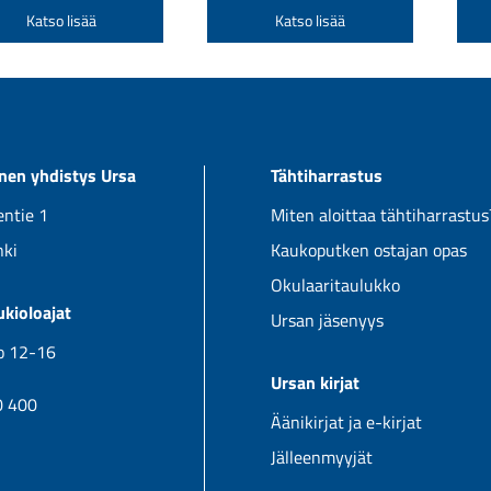
-
-
Tällä
Tällä
Katso lisää
Katso lisää
1110,00 €
665,00 €
tuotteella
tuotteella
on
on
useampi
useampi
muunnelma.
muunnelm
Voit
Voit
linen yhdistys Ursa
Tähtiharrastus
tehdä
tehdä
valinnat
valinnat
ntie 1
Miten aloittaa tähtiharrastus
tuotteen
tuotteen
nki
Kaukoputken ostajan opas
sivulla.
sivulla.
Okulaaritaulukko
kioloajat
Ursan jäsenyys
klo 12-16
Ursan kirjat
0 400
Äänikirjat ja e-kirjat
Jälleenmyyjät