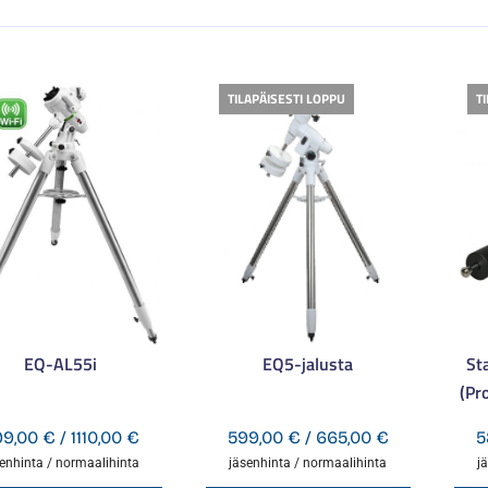
TILAPÄISESTI LOPPU
T
EQ-AL55i
EQ5-jalusta
St
(Pr
Hintaluokka:
Hintaluokka
99,00
€
/
1110,00
€
599,00
€
/
665,00
€
5
999,00 €
599,00 €
enhinta / normaalihinta
jäsenhinta / normaalihinta
j