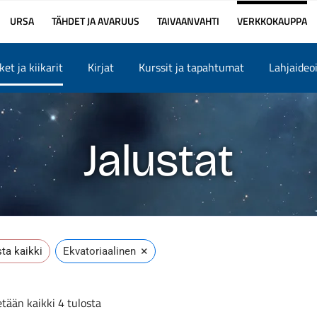
URSA
TÄHDET JA AVARUUS
TAIVAANVAHTI
VERKKOKAUPPA
et ja kiikarit
Kirjat
Kurssit ja tapahtumat
Lahjaideo
Jalustat
×
ta kaikki
Ekvatoriaalinen
tään kaikki 4 tulosta