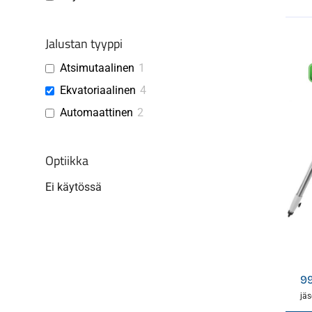
Jalustan tyyppi
Atsimutaalinen
1
Ekvatoriaalinen
4
Automaattinen
2
Optiikka
Ei käytössä
9
jäs