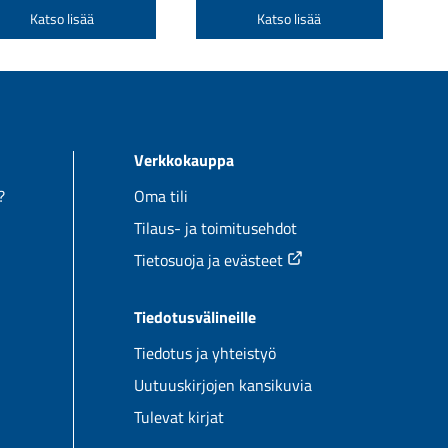
-
-
Tällä
Tällä
Katso lisää
Katso lisää
655,00 €
1732,00 €
tuotteella
tuotteella
on
on
useampi
useampi
a.
muunnelma.
muunnel
Voit
Voit
Verkkokauppa
tehdä
tehdä
valinnat
valinnat
?
Oma tili
tuotteen
tuotteen
Tilaus- ja toimitusehdot
sivulla.
sivulla.
Tietosuoja ja evästeet
Tiedotusvälineille
Tiedotus ja yhteistyö
Uutuuskirjojen kansikuvia
Tulevat kirjat