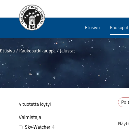
Skip
Etusivu
Kaukoputk
to
content
Etusivu
/
Kaukoputkikauppa
/ Jalustat
Pois
4
tuotetta löytyi
Valmistaja
Näyte
Sky-Watcher
4