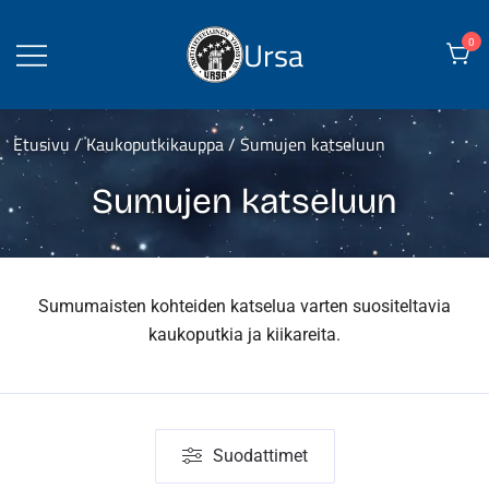
Skip
to
Ursa
0
content
Etusivu
/
Kaukoputkikauppa
/ Sumujen katseluun
Sumujen katseluun
Sumumaisten kohteiden katselua varten suositeltavia
kaukoputkia ja kiikareita.
Suodattimet