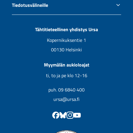
Tiedotusvälineille
Ursan jäsenyys
Jälleenmyyjät
Tiedotus ja yhteistyö
Uutuuskirjojen kansikuvia
Tähtitieteellinen yhdistys Ursa
Tulevat kirjat
Kopernikuksentie 1
00130 Helsinki
Myymälän aukioloajat
ti, to ja pe klo 12-16
puh. 09 6840 400
ursa@ursa.fi