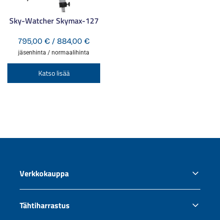
Sky-Watcher Skymax-127
Hintaluokka:
795,00
€
/
884,00
€
795,00 €
jäsenhinta / normaalihinta
-
Tällä
Katso lisää
884,00 €
tuotteella
on
useampi
muunnelma.
Voit
tehdä
valinnat
tuotteen
Verkkokauppa
sivulla.
Oma tili
Tähtiharrastus
Tilaus- ja toimitusehdot