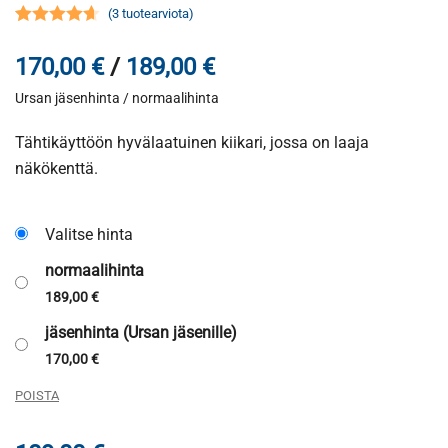
(
3
tuotearviota)
Arvio
3
4.67
Hintaluokka:
170,00
€
/
189,00
€
5:stä
perustuen
Ursan jäsenhinta / normaalihinta
170,00 €
asiakkaan
arvotukseen.
-
Tähtikäyttöön hyvälaatuinen kiikari, jossa on laaja
näkökenttä.
189,00 €
Valitse hinta
normaalihinta
189,00
€
jäsenhinta (Ursan jäsenille)
170,00
€
POISTA