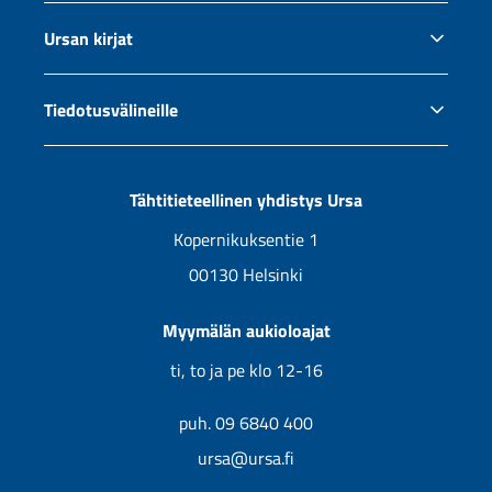
Tietosuoja ja evästeet
Miten aloittaa tähtiharrastus?
Ursan kirjat
Kaukoputken ostajan opas
Okulaaritaulukko
Äänikirjat ja e-kirjat
Tiedotusvälineille
Ursan jäsenyys
Jälleenmyyjät
Tiedotus ja yhteistyö
Uutuuskirjojen kansikuvia
Tähtitieteellinen yhdistys Ursa
Tulevat kirjat
Kopernikuksentie 1
00130 Helsinki
Myymälän aukioloajat
ti, to ja pe klo 12-16
puh. 09 6840 400
ursa@ursa.fi