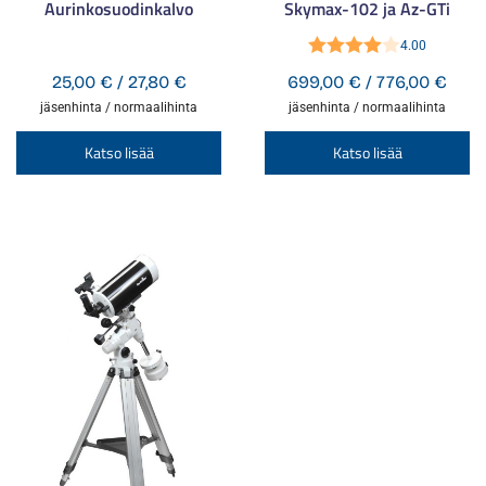
Aurinkosuodinkalvo
Skymax-102 ja Az-GTi
4.00
Arvostelu
Hintaluokka:
Hint
25,00
€
/
27,80
€
699,00
€
/
776,00
€
tuotteesta:
25,00 €
699,
jäsenhinta / normaalihinta
jäsenhinta / normaalihinta
4.00
/ 5
-
-
Tällä
Tä
Katso lisää
Katso lisää
27,80 €
776,
tuotteella
tu
on
o
useampi
u
muunnelma.
m
Voit
Vo
tehdä
te
valinnat
va
tuotteen
tu
sivulla.
si