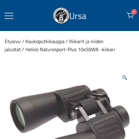
Skip
to
Ursa
0
content
Etusivu
/
Kaukoputkikauppa
/
Kiikarit ja niiden
jalustat
/ Helios Naturesport-Plus 10x50WA -kiikari