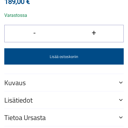
189,00
€
Varastossa
Helios
-
+
Naturesport-
Plus
10x50WA
Lisää ostoskoriin
-
kiikari
määrä
Kuvaus
Lisätiedot
Tietoa Ursasta