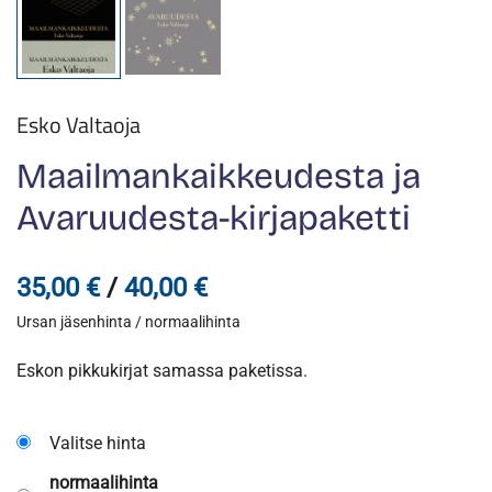
Esko Valtaoja
Maailmankaikkeudesta ja
Avaruudesta-kirjapaketti
Hintaluokka:
35,00
€
/
40,00
€
Ursan jäsenhinta / normaalihinta
35,00 €
-
Eskon pikkukirjat samassa paketissa.
40,00 €
Valitse hinta
normaalihinta