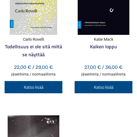
Carlo Rovelli
Katie Mack
Todellisuus ei ole sitä miltä
Kaiken loppu
se näyttää
Hintaluokka:
Hintal
22,00
€
/
29,00
€
27,00
€
/
36,00
€
22,00 €
27,00 
jäsenhinta / normaalihinta
jäsenhinta / normaalihinta
-
-
Tällä
Tä
Katso lisää
Katso lisää
29,00 €
36,00
tuotteella
tu
on
o
useampi
u
muunnelma.
m
Voit
Vo
tehdä
te