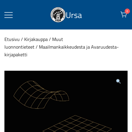
Skip
to
Ursa
0
content
Etusivu
/
Kirjakauppa
/
Muut
luonnontieteet
/ Maailmankaikkeudesta ja Avaruudesta-
kirjapaketti