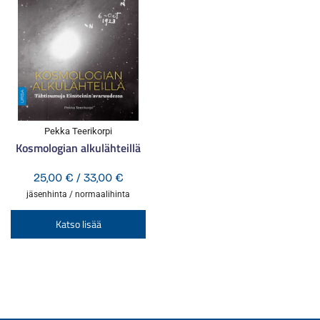
valinnat
va
tuotteen
tu
sivulla.
si
Pekka Teerikorpi
Kosmologian alkulähteillä
Hintaluokka:
25,00
€
/
33,00
€
25,00 €
jäsenhinta / normaalihinta
-
Tällä
Katso lisää
33,00 €
tuotteella
on
useampi
muunnelma.
Voit