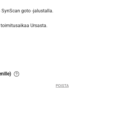
2199,00 €
ynScan goto -jalustalla.
-
toimitusaikaa Ursasta.
2443,00 €
nille)
POISTA