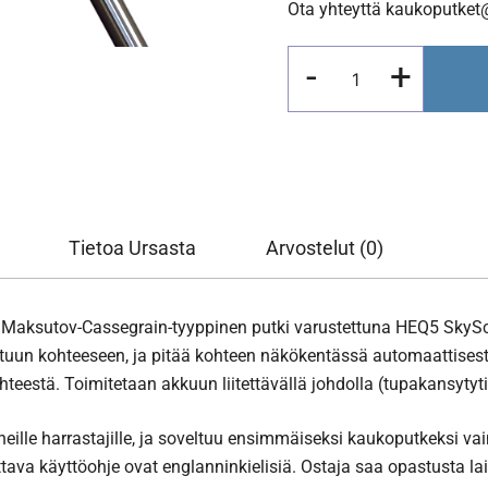
Ota yhteyttä kaukoputket@
Sky-
-
+
Watcher
Skymax-
150
Pro
goto-
jalustalla
Tietoa Ursasta
Arvostelut (0)
määrä
aksutov-Cassegrain-tyyppinen putki varustettuna HEQ5 SkyScan
tuun kohteeseen, ja pitää kohteen näkökentässä automaattisesti.
hteestä. Toimitetaan akkuun liitettävällä johdolla (tupakansytytin
neille harrastajille, ja soveltuu ensimmäiseksi kaukoputkeksi vai
tava käyttöohje ovat englanninkielisiä. Ostaja saa opastusta la