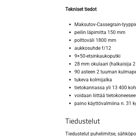
Tekniset tiedot
Maksutov-Cassegrain-tyyppin
peilin läpimitta 150 mm
polttoväli 1800 mm
aukkosuhde f/12
9×50-etsinkaukoputki
28 mm okulaari (halkaisija 
90 asteen 2 tuuman kulmapei
tukeva kolmijalka
tietokannassa yli 13 400 koh
voidaan liittää tietokoneese
paino käyttövalmiina n. 31 k
Tiedustelut
Tiedustelut puhelimitse, sähköpos