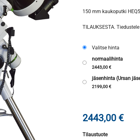
150 mm kaukoputki HEQ5 S
TILAUKSESTA. Tiedustele 
Valitse hinta
normaalihinta
2443,00
€
jäsenhinta (Ursan jäse
2199,00
€
2443,00
€
Tilaustuote