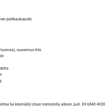
en peilikaukoputki
2 tuumaa), suurennus 64x
li
detta
en
g
titse tai käymällä Ursan toimistolla arkisin, puh. 09 6840 4030 