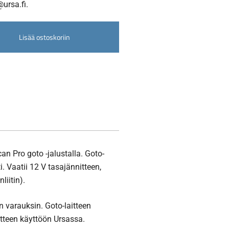
ursa.fi.
Lisää ostoskoriin
 Pro goto -jalustalla. Goto-
 Vaatii 12 V tasajännitteen,
liitin).
n varauksin. Goto-laitteen
itteen käyttöön Ursassa.