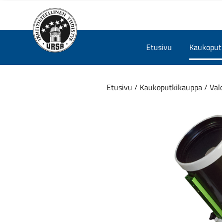
Skip
Etusivu
Kaukoputk
to
content
Etusivu
/
Kaukoputkikauppa
/
Val