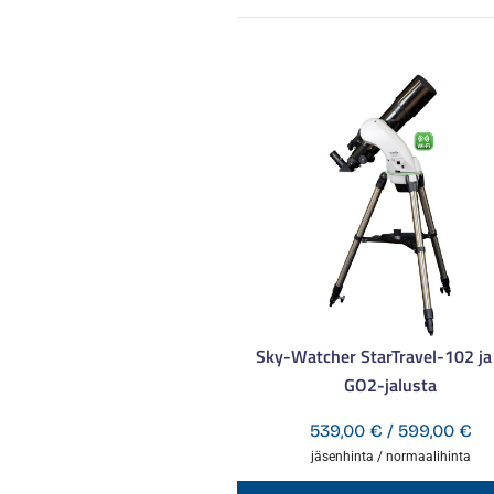
Sky-Watcher StarTravel-102 ja
GO2-jalusta
Hi
539,00
€
/
599,00
€
53
jäsenhinta / normaalihinta
-