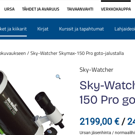
URSA
TÄHDET JA AVARUUS
TAIVAANVAHTI
VERKKOKAUPPA
et ja kiikarit
Kirjat
Kurssit ja tapahtumat
Lahjaideo
okuvaukseen
/ Sky-Watcher Skymax-150 Pro goto-jalustalla
Sky-Watcher
Sky-Watc
150 Pro go
2199,00
€
/
2
Ursan jäsenhinta / normaalih