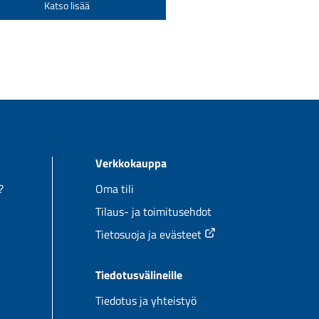
Katso lisää
972,00 €
tuotteella
on
useampi
.
muunnelma.
Voit
tehdä
valinnat
tuotteen
Verkkokauppa
sivulla.
?
Oma tili
Tilaus- ja toimitusehdot
Tietosuoja ja evästeet
Tiedotusvälineille
Tiedotus ja yhteistyö