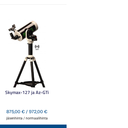
Skymax-127 ja Az-GTi
Hintaluokka:
875,00
€
/
972,00
€
875,00 €
jäsenhinta / normaalihinta
-
Tällä