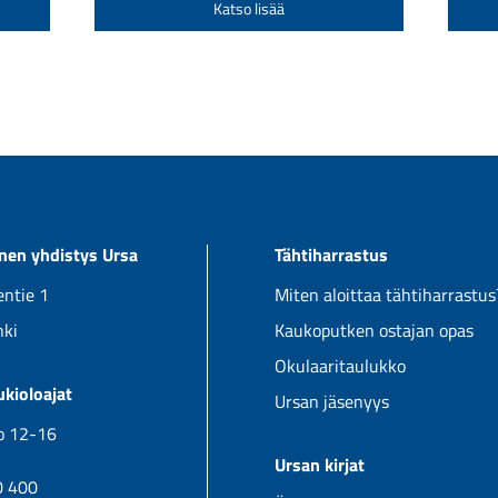
Katso lisää
9,00 €
965,00 €
tuotteella
tuotteella
on
on
useampi
useampi
muunnelma.
muunnelma
Voit
Voit
tehdä
tehdä
valinnat
valinnat
tuotteen
tuotteen
linen yhdistys Ursa
Tähtiharrastus
sivulla.
sivulla.
ntie 1
Miten aloittaa tähtiharrastus
nki
Kaukoputken ostajan opas
Okulaaritaulukko
kioloajat
Ursan jäsenyys
klo 12-16
Ursan kirjat
0 400