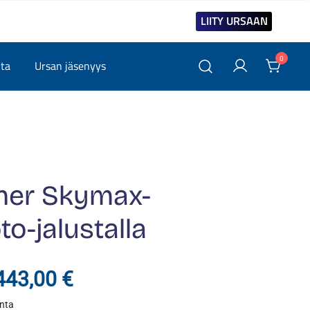
LIITY URSAAN
0
ita
Ursan jäsenyys
her Skymax-
to-jalustalla
Hintaluokka:
443,00
€
inta