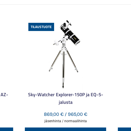
TILAUSTUOTE
 AZ-
Sky-Watcher Explorer-150P ja EQ-5-
jalusta
ntaluokka:
Hintaluokka:
869,00
€
/
965,00
€
9,00 €
869,00 €
jäsenhinta / normaalihinta
-
Tällä
Tällä