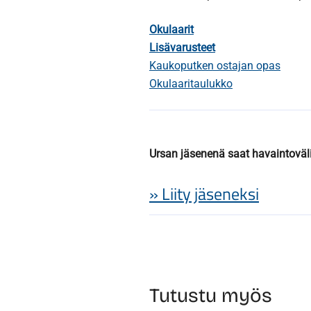
Okulaarit
Lisävarusteet
Kaukoputken ostajan opas
Okulaaritaulukko
Ursan jäsenenä saat havaintoväl
» Liity jäseneksi
Tutustu myös