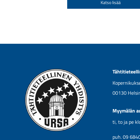
Katso lisää
59
Tähtitieteel
Kopernikukse
00130 Helsi
Myymälän au
ti, to ja pe 
puh. 09 684