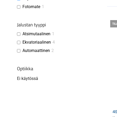
Fotomate
1
Jalustan tyyppi
TIL
Atsimutaalinen
1
Ekvatoriaalinen
4
Automaattinen
2
Optiikka
Ei käytössä
4