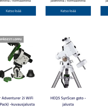
490,00 €
999,00 €
enhinta / normaalihinta
jäsenhinta / normaalihinta
j
5.00
/ 5
-
-
Tällä
Tällä
Katso lisää
Katso lisää
545,00 €
1110,00 €
tuotteella
tuotteella
on
on
useampi
useampi
muunnelma.
muunnelm
APÄISESTI LOPPU
Voit
Voit
tehdä
tehdä
valinnat
valinnat
tuotteen
tuotteen
sivulla.
sivulla.
r Adventurer 2i WiFi
HEQ5 SynScan goto -
 Pack) -kuvausjalusta
jalusta