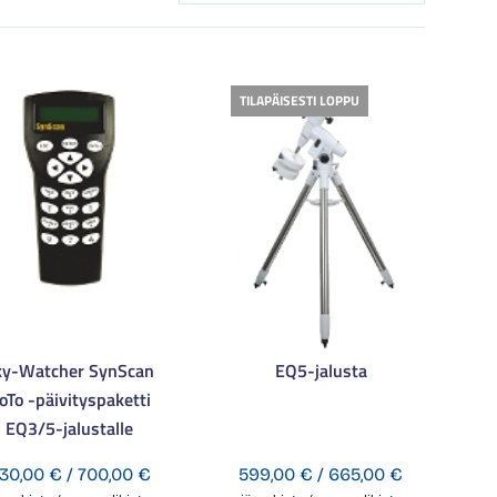
TILAPÄISESTI LOPPU
ky-Watcher SynScan
EQ5-jalusta
oTo -päivityspaketti
EQ3/5-jalustalle
Hintaluokka:
Hintaluokka
30,00
€
/
700,00
€
599,00
€
/
665,00
€