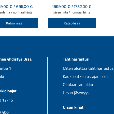
Hintaluokka:
Hintaluokka
89,00
€
/
655,00
€
1559,00
€
/
1732,00
€
589,00 €
1559,00 €
enhinta / normaalihinta
jäsenhinta / normaalihinta
-
-
Tällä
Tällä
Katso lisää
Katso lisää
655,00 €
1732,00 €
tuotteella
tuotteella
on
on
useampi
useampi
muunnelma.
muunnelm
Voit
Voit
linen yhdistys Ursa
Tähtiharrastus
tehdä
tehdä
valinnat
valinnat
ntie 1
Miten aloittaa tähtiharrastus
tuotteen
tuotteen
nki
Kaukoputken ostajan opas
sivulla.
sivulla.
Okulaaritaulukko
kioloajat
Ursan jäsenyys
klo 12-16
Ursan kirjat
0 400