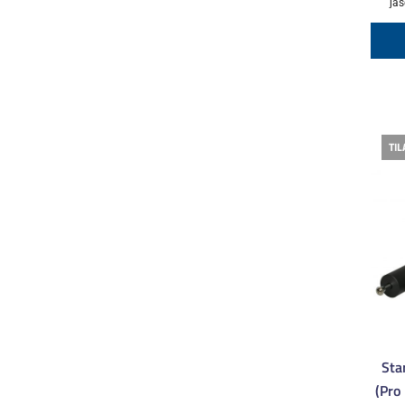
jäs
TIL
Sta
(Pro