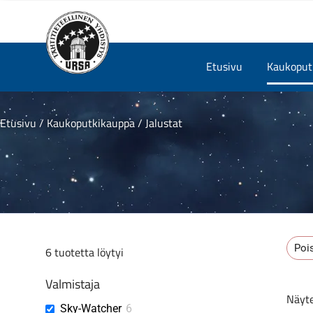
Skip
Etusivu
Kaukoputk
to
content
Etusivu
/
Kaukoputkikauppa
/ Jalustat
Pois
6
tuotetta löytyi
Valmistaja
Näyte
Sky-Watcher
6