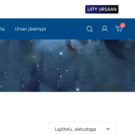
LIITY URSAAN
0
ita
Ursan jäsenyys