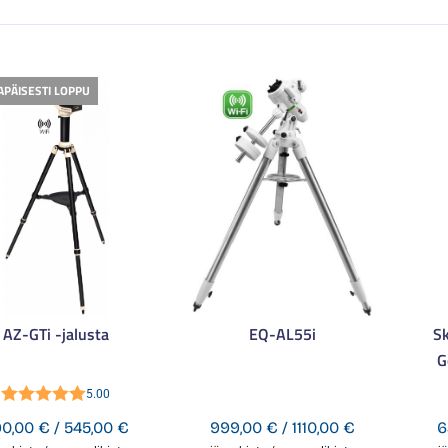
APÄISESTI LOPPU
AZ-GTi -jalusta
EQ-AL55i
S
G
5.00
Arvostelu
Hintaluokka:
Hintaluokka:
90,00
€
/
545,00
€
999,00
€
/
1110,00
€
6
tuotteesta: