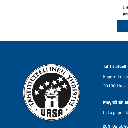
5
jäs
Tähtitieteel
Kopernikukse
00130 Helsi
Myymälän au
ti, to ja pe 
puh. 09 684