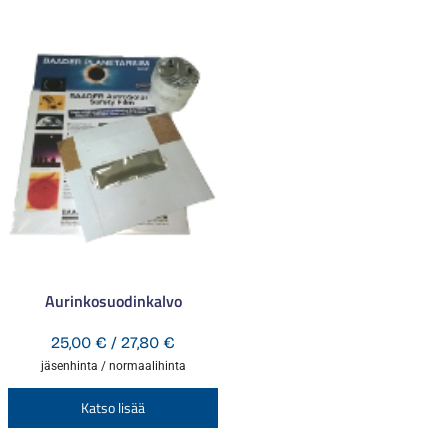
Aurinkosuodinkalvo
Hintaluokka:
25,00
€
/
27,80
€
25,00 €
jäsenhinta / normaalihinta
-
Tällä
Katso lisää
27,80 €
tuotteella