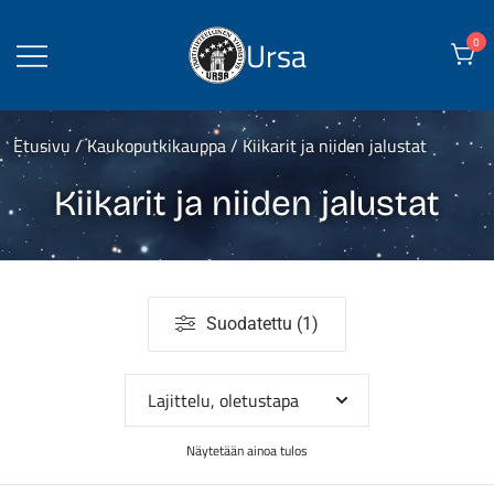
Skip
to
Ursa
0
content
Etusivu
/
Kaukoputkikauppa
/ Kiikarit ja niiden jalustat
Kiikarit ja niiden jalustat
Suodatettu (1)
Näytetään ainoa tulos