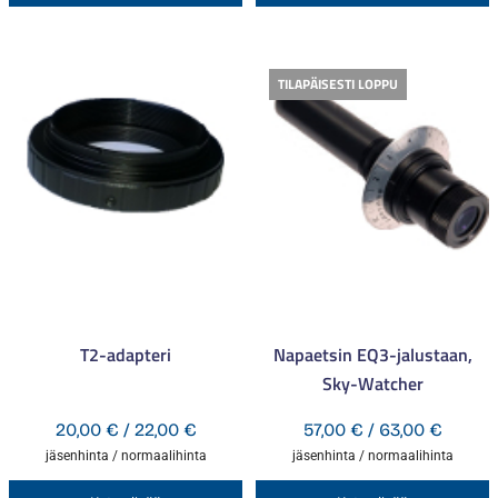
tuotteella
t
on
o
useampi
u
TILAPÄISESTI LOPPU
muunnelma.
m
Voit
V
tehdä
t
valinnat
v
tuotteen
t
sivulla.
s
T2-adapteri
Napaetsin EQ3-jalustaan,
Sky-Watcher
Hintaluokka:
Hintal
20,00
€
/
22,00
€
57,00
€
/
63,00
€
20,00 €
57,00 
jäsenhinta / normaalihinta
jäsenhinta / normaalihinta
-
-
Tällä
T