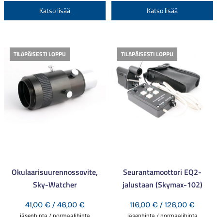
-
-
Tällä
T
Katso lisää
Katso lisää
69,00 €
34,00 
tuotteella
t
on
o
useampi
u
TILAPÄISESTI LOPPU
TILAPÄISESTI LOPPU
muunnelma.
m
Voit
V
tehdä
t
valinnat
v
tuotteen
t
sivulla.
s
Okulaarisuurennossovite,
Seurantamoottori EQ2-
Sky-Watcher
jalustaan (Skymax-102)
Hintaluokka:
Hintal
41,00
€
/
46,00
€
116,00
€
/
126,00
€
41,00 €
116,00
jäsenhinta / normaalihinta
jäsenhinta / normaalihinta