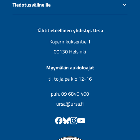
Tiedotusvälineille
Ursan jäsenyys
Jälleenmyyjät
Tiedotus ja yhteistyö
Uutuuskirjojen kansikuvia
Tähtitieteellinen yhdistys Ursa
Tulevat kirjat
Kopernikuksentie 1
00130 Helsinki
Myymälän aukioloajat
ti, to ja pe klo 12-16
puh. 09 6840 400
ursa@ursa.fi