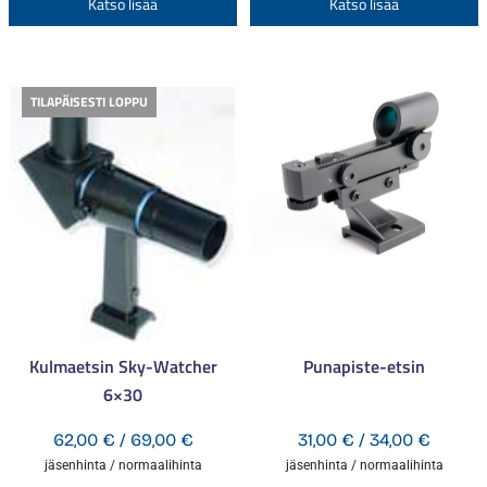
Katso lisää
Katso lisää
22,00 €
63,00 
tuotteella
t
on
o
useampi
u
TILAPÄISESTI LOPPU
muunnelma.
m
Voit
V
tehdä
t
valinnat
v
tuotteen
t
sivulla.
s
Kulmaetsin Sky-Watcher
Punapiste-etsin
6×30
Hintaluokka:
Hintal
62,00
€
/
69,00
€
31,00
€
/
34,00
€
62,00 €
31,00 €
jäsenhinta / normaalihinta
jäsenhinta / normaalihinta