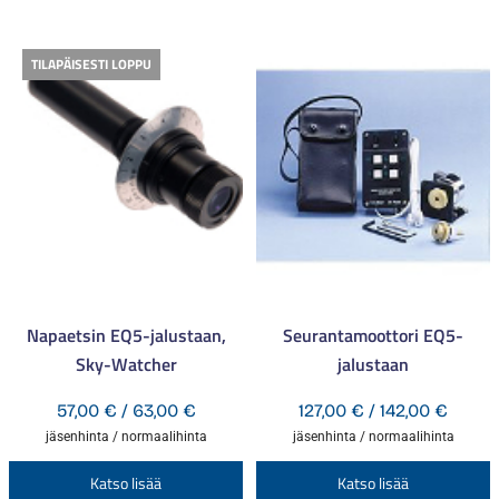
TILAPÄISESTI LOPPU
Napaetsin EQ5-jalustaan,
Seurantamoottori EQ5-
Sky-Watcher
jalustaan
Hintaluokka:
Hintal
57,00
€
/
63,00
€
127,00
€
/
142,00
€
57,00 €
127,00
jäsenhinta / normaalihinta
jäsenhinta / normaalihinta
-
-
Tällä
T
Katso lisää
Katso lisää
63,00 €
142,00