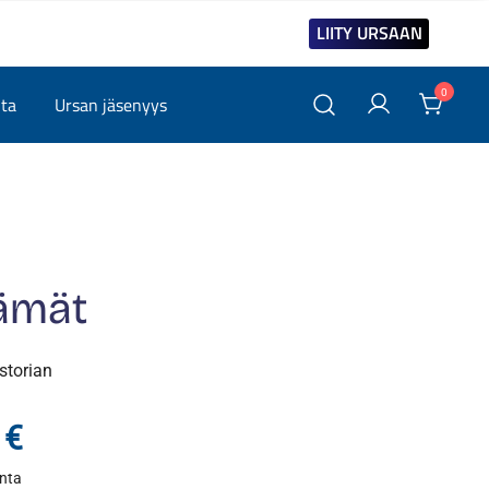
LIITY URSAAN
0
ita
Ursan jäsenyys
lämät
istorian
Hintaluokka:
0
€
inta