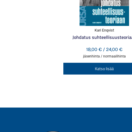
Kari Enqvist
Johdatus suhteellisuusteori
Hint
18,00
€
/
24,00
€
18,0
jäsenhinta / normaalihinta
-
Katso lisää
24,0