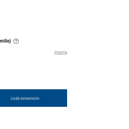
9,10 €
-
11,60 €
nille)
POISTA
Lisää ostoskoriin