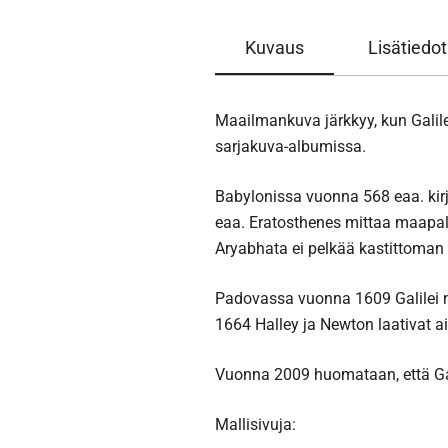
Kuvaus
Lisätiedot
Maailmankuva järkkyy, kun Galile
sarjakuva-albumissa.
Babylonissa vuonna 568 eaa. kir
eaa. Eratosthenes mittaa maapa
Aryabhata ei pelkää kastittoman 
Padovassa vuonna 1609 Galilei n
1664 Halley ja Newton laativat ai
Vuonna 2009 huomataan, että Ga
Mallisivuja: