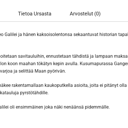
Tietoa Ursasta
Arvostelut (0)
o Galilei ja hänen kaksoisolentonsa sekaantuvat historian tapa
joitetaan savitauluihin, ennustetaan tähdistä ja lampaan maks
llon koon maahan tökätyn kepin avulla. Kusumapurassa Ganges
varjoa ja selittää Maan pyörivän.
äkee rakentamallaan kaukoputkella asioita, joita ei pitänyt ol
katauluja pyrstötähdille.
lilei oli ensimmäinen joka näki nenäänsä pidemmälle.