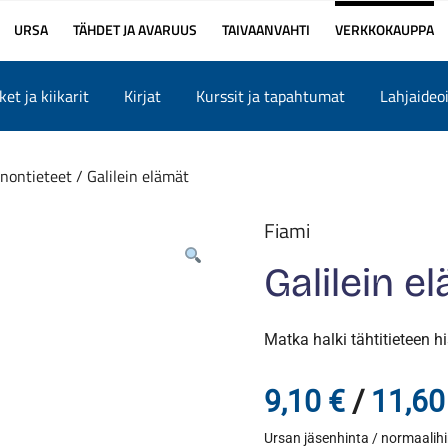
URSA
TÄHDET JA AVARUUS
TAIVAANVAHTI
VERKKOKAUPPA
et ja kiikarit
Kirjat
Kurssit ja tapahtumat
Lahjaideo
nontieteet
/ Galilein elämät
Fiami
Galilein e
Matka halki tähtitieteen h
9,10
€
/
11,6
Ursan jäsenhinta / normaalih