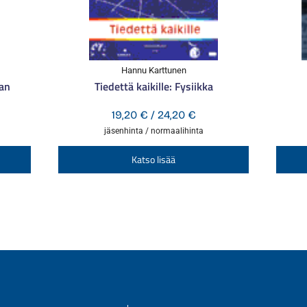
Hannu Karttunen
aan
Tiedettä kaikille: Fysiikka
aluokka:
Hintaluokka:
19,20
€
/
24,20
€
0 €
19,20 €
jäsenhinta / normaalihinta
-
Tällä
Tällä
Katso lisää
0 €
24,20 €
tuotteella
tuotteella
on
on
useampi
useampi
muunnelma.
muunnelma
Voit
Voit
tehdä
tehdä
valinnat
valinnat
tuotteen
tuotteen