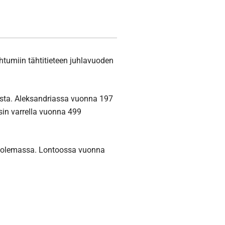
htumiin tähtitieteen juhlavuoden
asta. Aleksandriassa vuonna 197
in varrella vuonna 499
la olemassa. Lontoossa vuonna