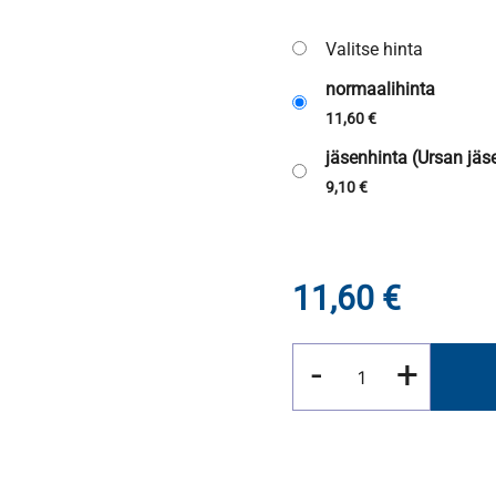
Valitse hinta
normaalihinta
11,60
€
jäsenhinta (Ursan jäse
9,10
€
11,60
€
Galilein
-
+
elämät
määrä