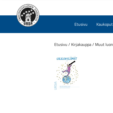
Skip
Etusivu
Kaukoputk
to
content
Etusivu
/
Kirjakauppa
/
Muut luon