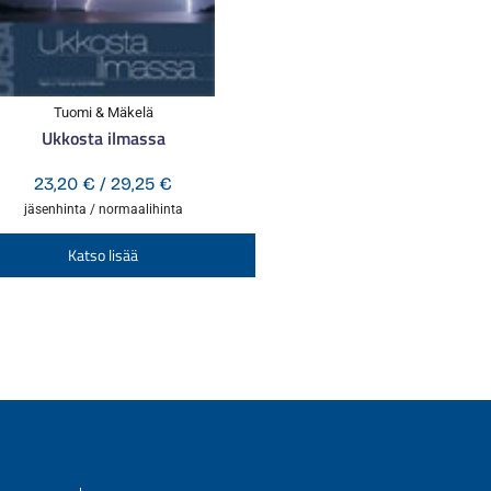
Tuomi & Mäkelä
Ukkosta ilmassa
Hintaluokka:
23,20
€
/
29,25
€
23,20 €
jäsenhinta / normaalihinta
-
Tällä
Katso lisää
29,25 €
tuotteella
on
useampi
.
muunnelma.
Voit
tehdä
valinnat
tuotteen