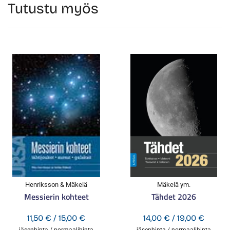
Tutustu myös
Henriksson & Mäkelä
Mäkelä ym.
Messierin kohteet
Tähdet 2026
Hintaluokka:
Hintal
11,50
€
/
15,00
€
14,00
€
/
19,00
€
jäsenhinta / normaalihinta
jäsenhinta / normaalihinta