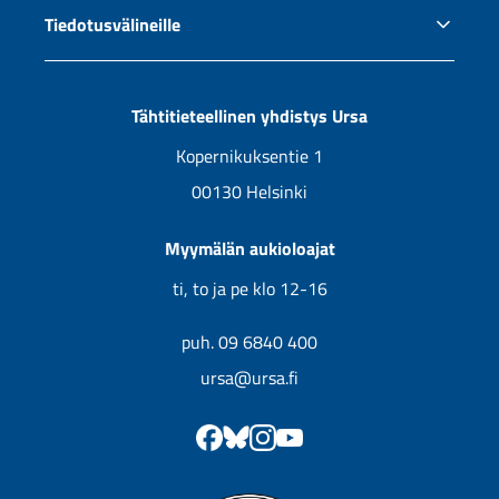
Tiedotusvälineille
Ursan jäsenyys
Jälleenmyyjät
Tiedotus ja yhteistyö
Uutuuskirjojen kansikuvia
Tähtitieteellinen yhdistys Ursa
Tulevat kirjat
Kopernikuksentie 1
00130 Helsinki
Myymälän aukioloajat
ti, to ja pe klo 12-16
puh. 09 6840 400
ursa@ursa.fi