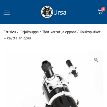
Skip
to
Ursa
0
content
Etusivu
/
Kirjakauppa
/
Tähtikartat ja oppaat
/ Kaukoputket
– käyttäjän opas