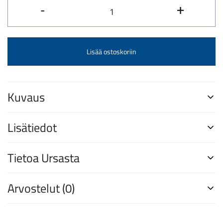
Kaukoputket
-
+
-
käyttäjän
opas
Lisää ostoskoriin
määrä
Kuvaus
Lisätiedot
Tietoa Ursasta
Arvostelut (0)