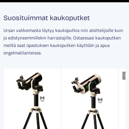
Suosituimmat kaukoputket
Ursan valikoimasta löytyy kaukoputkia niin aloittelijoille kuin
jo edistyneemmillekin harrastajille. Ostaessasi kaukoputken
meiltä saat opastuksen kaukoputken käyttöön ja apua
ongelmatilanteissa.
TI