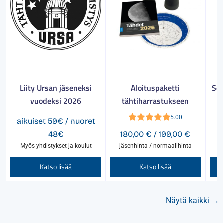
Liity Ursan jäseneksi
Aloituspaketti
See
vuodeksi 2026
tähtiharrastukseen
5.00
aikuiset 59€ / nuoret
Arvostelu
Hintaluo
48
€
180,00
€
/
199,00
€
6
tuotteesta:
180,00 €
Myös yhdistykset ja koulut
jäsenhinta / normaalihinta
j
5.00
/ 5
-
Tällä
Katso lisää
Katso lisää
199,00 €
tuotte
on
Näytä kaikki →
useam
muunn