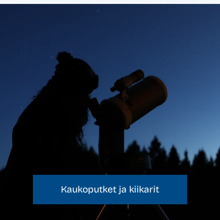
Voit
tehdä
valinn
tuotte
sivulla
Kaukoputket ja kiikarit