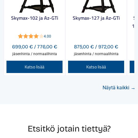
Skymax-102 ja Az-GTi
Skymax-127 ja Az-GTi
S
15
4.00
Arvostelu
Hintaluokka:
Hintaluo
699,00
€
/
776,00
€
875,00
€
/
972,00
€
9
tuotteesta:
699,00 €
875,00 €
jäsenhinta / normaalihinta
jäsenhinta / normaalihinta
j
4.00
/ 5
-
-
Tällä
Tällä
Katso lisää
Katso lisää
776,00 €
972,00 €
tuotteella
tuotte
on
on
Näytä kaikki →
useampi
useam
muunnelma.
muunn
Voit
Voit
tehdä
tehdä
valinnat
valinn
Etsitkö jotain tiettyä?
tuotteen
tuotte
sivulla.
sivulla