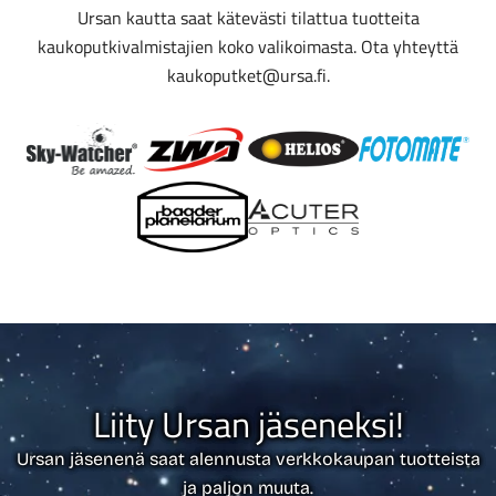
Ursan kautta saat kätevästi tilattua tuotteita
kaukoputkivalmistajien koko valikoimasta. Ota yhteyttä
kaukoputket@ursa.fi.
Liity Ursan jäseneksi!
Ursan jäsenenä saat alennusta verkkokaupan tuotteista
ja paljon muuta.