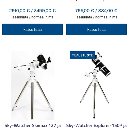
Hintaluokka:
Hinta
2910,00
€
/
3499,00
€
795,00
€
/
884,00
€
2910,00 €
795,0
jäsenhinta / normaalihinta
jäsenhinta / normaalihinta
-
-
Tällä
T
Katso lisää
Katso lisää
3499,00 €
884,
tuotteella
t
on
o
useampi
u
TILAUSTUOTE
muunnelma.
m
Voit
V
tehdä
t
valinnat
v
tuotteen
t
sivulla.
s
Sky-Watcher Skymax 127 ja
Sky-Watcher Explorer-150P ja