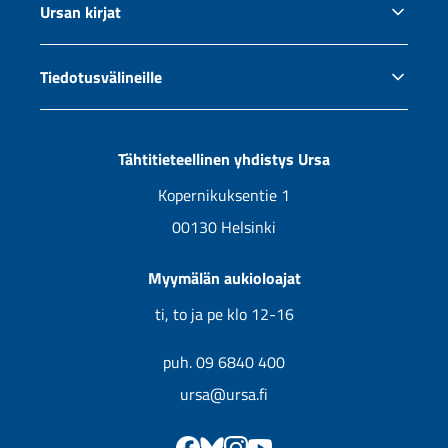
Ursan kirjat
Kaukoputken ostajan opas
Okulaaritaulukko
Äänikirjat ja e-kirjat
Tiedotusvälineille
Ursan jäsenyys
Jälleenmyyjät
Tiedotus ja yhteistyö
Uutuuskirjojen kansikuvia
Tähtitieteellinen yhdistys Ursa
Tulevat kirjat
Kopernikuksentie 1
00130 Helsinki
Myymälän aukioloajat
ti, to ja pe klo 12-16
puh. 09 6840 400
ursa@ursa.fi