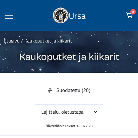
Skip
to
Ursa
0
content
Etusivu
/ Kaukoputket ja kiikarit
Kaukoputket ja kiikarit
Suodatettu (20)
Näytetään tulokset 1–16 / 20