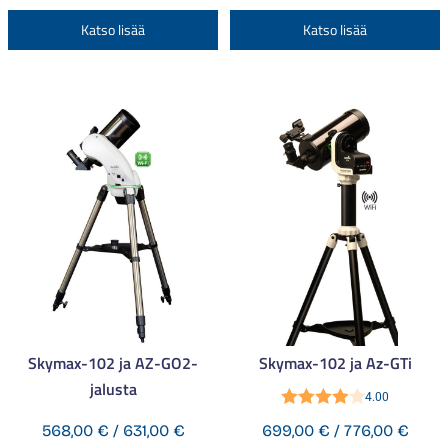
3.00
/ 5
-
-
Tällä
T
Katso lisää
Katso lisää
599,00 €
599,
tuotteella
t
on
o
useampi
u
muunnelma.
m
Voit
V
tehdä
t
valinnat
v
tuotteen
t
sivulla.
s
Skymax-102 ja AZ-GO2-
Skymax-102 ja Az-GTi
jalusta
4.00
Arvostelu
Hintaluokka:
Hinta
568,00
€
/
631,00
€
699,00
€
/
776,00
€
tuotteesta: