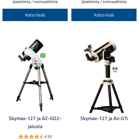
568,00 €
699,
jäsenhinta / normaalihinta
jäsenhinta / normaalihinta
4.00
/ 5
-
-
Tällä
T
Katso lisää
Katso lisää
631,00 €
776,
tuotteella
t
on
o
useampi
u
muunnelma.
m
Voit
V
tehdä
t
valinnat
v
tuotteen
t
sivulla.
s
Skymax-127 ja AZ-GO2-
Skymax-127 ja Az-GTi
jalusta
4.50