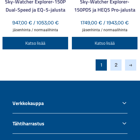
Sky-Watcher Explorer-150P
Sky-Watcher Explorer-
Dual-Speed ja EQ-5-jalusta
150PDS ja HEQ5 Pro-jalusta
Hintaluokka:
Hint
947,00
€
/
1053,00
€
1749,00
€
/
1943,00
€
947,00 €
1749
jäsenhinta / normaalihinta
jäsenhinta / normaalihinta
-
-
Tällä
T
Katso lisää
Katso lisää
1053,00 €
1943
tuotteella
t
on
o
useampi
1
2
→
u
muunnelma.
m
Voit
V
tehdä
t
valinnat
v
Verkkokauppa
tuotteen
t
sivulla.
s
Oma tili
Tähtiharrastus
Tilaus- ja toimitusehdot
Tietosuoja ja evästeet
Miten aloittaa tähtiharrastus?