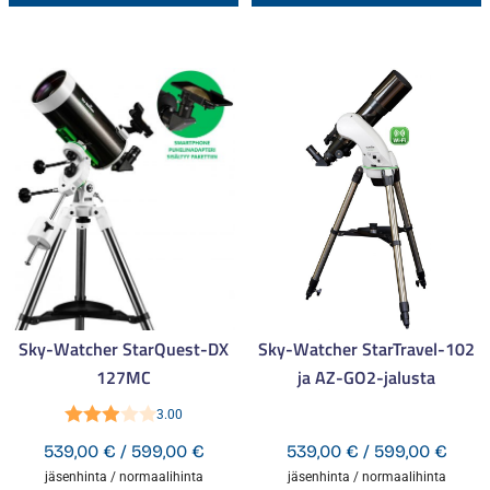
tuotteella
t
on
o
useampi
u
muunnelma.
m
Voit
V
tehdä
t
valinnat
v
tuotteen
t
sivulla.
s
Sky-Watcher StarQuest-DX
Sky-Watcher StarTravel-102
127MC
ja AZ-GO2-jalusta
3.00
Arvostelu
Hintaluokka:
Hinta
539,00
€
/
599,00
€
539,00
€
/
599,00
€
tuotteesta:
539,00 €
539,
jäsenhinta / normaalihinta
jäsenhinta / normaalihinta