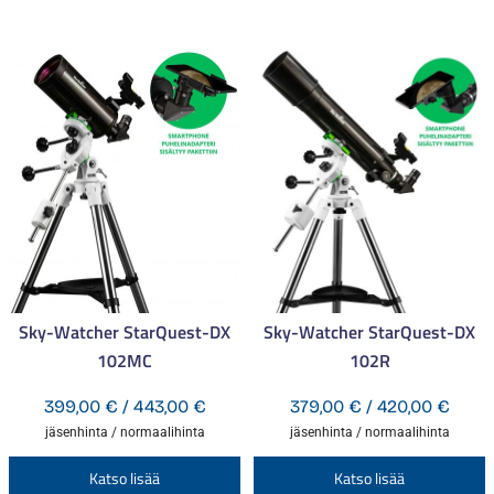
Sky-Watcher StarQuest-DX
Sky-Watcher StarQuest-DX
102MC
102R
Hintaluokka:
Hinta
399,00
€
/
443,00
€
379,00
€
/
420,00
€
399,00 €
379,0
jäsenhinta / normaalihinta
jäsenhinta / normaalihinta
-
-
Tällä
T
Katso lisää
Katso lisää
443,00 €
420,0