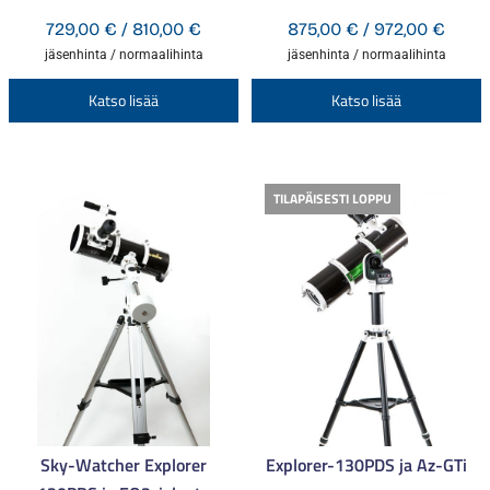
Arvostelu
Hintaluokka:
Hinta
729,00
€
/
810,00
€
875,00
€
/
972,00
€
tuotteesta:
729,00 €
875,0
jäsenhinta / normaalihinta
jäsenhinta / normaalihinta
4.50
/ 5
-
-
Tällä
T
Katso lisää
Katso lisää
810,00 €
972,0
tuotteella
t
on
o
useampi
u
TILAPÄISESTI LOPPU
muunnelma.
m
Voit
V
tehdä
t
valinnat
v
tuotteen
t
sivulla.
s
Sky-Watcher Explorer
Explorer-130PDS ja Az-GTi