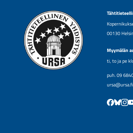
Tähtitieteel
Kopernikukse
00130 Helsi
Myymälän au
ti, to ja pe 
puh. 09 684
ursa@ursa.fi