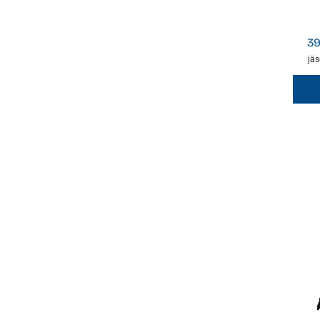
3
jäs