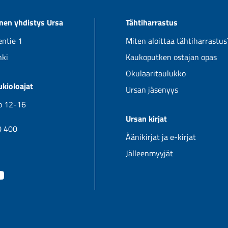
sivulla.
sivulla.
linen yhdistys Ursa
Tähtiharrastus
ntie 1
Miten aloittaa tähtiharrastus
nki
Kaukoputken ostajan opas
Okulaaritaulukko
kioloajat
Ursan jäsenyys
klo 12-16
Ursan kirjat
0 400
Äänikirjat ja e-kirjat
Jälleenmyyjät