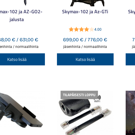
max-102 ja AZ-GO2-
Skymax-102 ja Az-GTi
Sk
jalusta
4.00
Arvostelu
Hintaluokka:
Hintaluokka
68,00
€
/
631,00
€
699,00
€
/
776,00
€
7
tuotteesta:
568,00 €
699,00 €
enhinta / normaalihinta
jäsenhinta / normaalihinta
j
4.00
/ 5
-
-
Tällä
Tällä
Katso lisää
Katso lisää
631,00 €
776,00 €
tuotteella
tuotteella
on
on
useampi
useampi
muunnelma.
muunnelm
TILAPÄISESTI LOPPU
Voit
Voit
tehdä
tehdä
valinnat
valinnat
tuotteen
tuotteen
sivulla.
sivulla.