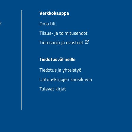
sivulla.
sivulla.
Verkkokauppa
?
Oma tili
Tilaus- ja toimitusehdot
Tietosuoja ja evästeet
Tiedotusvälineille
Tiedotus ja yhteistyö
Uutuuskirjojen kansikuvia
Tulevat kirjat