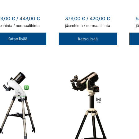
Hintaluokka:
Hintaluokka:
99,00
€
/
443,00
€
379,00
€
/
420,00
€
5
399,00 €
379,00 €
enhinta / normaalihinta
jäsenhinta / normaalihinta
j
-
-
Tällä
Tällä
Katso lisää
Katso lisää
443,00 €
420,00 €
tuotteella
tuotteella
on
on
useampi
useampi
muunnelma.
muunnelm
Voit
Voit
tehdä
tehdä
valinnat
valinnat
tuotteen
tuotteen
sivulla.
sivulla.