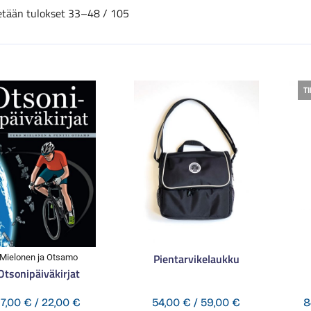
tään tulokset 33–48 / 105
T
Pientarvikelaukku
Mielonen ja Otsamo
Otsonipäiväkirjat
Hintaluokka:
Hintaluokka:
17,00
€
/
22,00
€
54,00
€
/
59,00
€
8