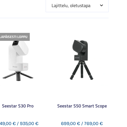
ILAPÄISESTI LOPPU
Seestar S30 Pro
Seestar S50 Smart Scope
Hintaluokka:
Hintaluokka
49,00
€
/
935,00
€
699,00
€
/
769,00
€