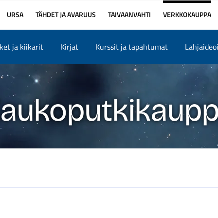
URSA
TÄHDET JA AVARUUS
TAIVAANVAHTI
VERKKOKAUPPA
et ja kiikarit
Kirjat
Kurssit ja tapahtumat
Lahjaideo
aukoputkikaup