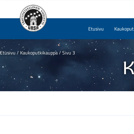
Skip
Etusivu
Kaukoputk
to
content
Etusivu
/
Kaukoputkikauppa
/ Sivu 3
K