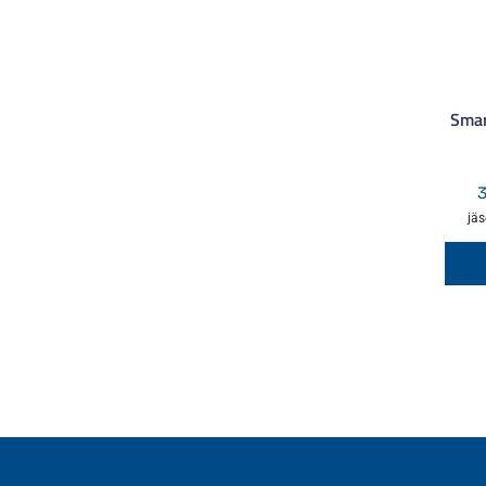
Smar
jäs