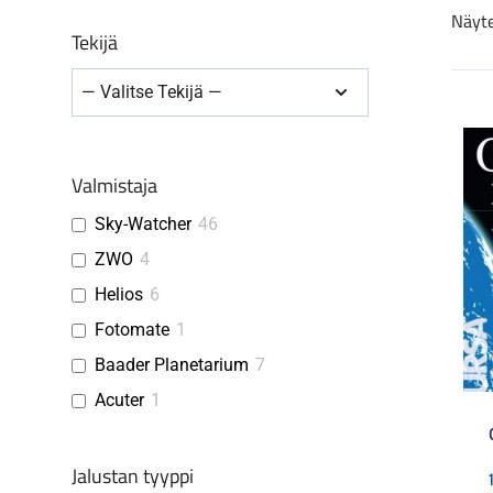
Näyte
Tekijä
Valmistaja
Sky-Watcher
46
ZWO
4
Helios
6
Fotomate
1
Baader Planetarium
7
Acuter
1
Jalustan tyyppi