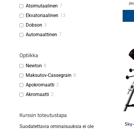
jäs
Atsimutaalinen
7
Ekvatoriaalinen
13
Dobson
3
Automaattinen
7
Optiikka
Newton
8
Maksutov-Cassegrain
8
Apokromaatti
2
Akromaatti
2
Kurssin toteutustapa
Sky
Suodatettavia ominaisuuksia ei ole