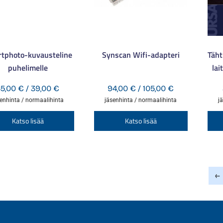
tphoto-kuvausteline
Synscan Wifi-adapteri
Täht
puhelimelle
la
Hintaluokka:
Hintaluokka:
35,00
€
/
39,00
€
94,00
€
/
105,00
€
35,00 €
94,00 €
enhinta / normaalihinta
jäsenhinta / normaalihinta
j
-
-
Tällä
Tällä
Katso lisää
Katso lisää
39,00 €
105,00 €
tuotteella
tuotteella
on
on
useampi
useampi
muunnelma.
muunnelm
←
Voit
Voit
tehdä
tehdä
valinnat
valinnat
tuotteen
tuotteen