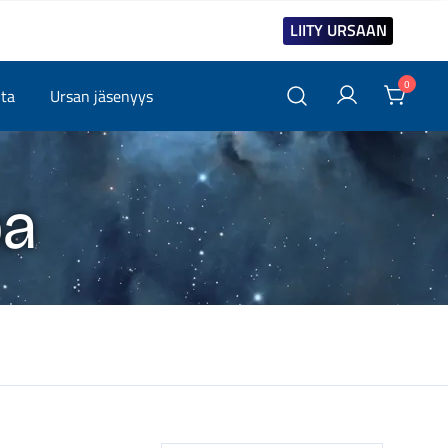
LIITY URSAAN
0
ita
Ursan jäsenyys
pa