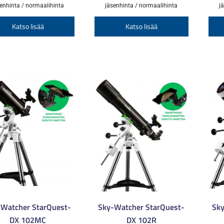
17,00 €
54,00 €
enhinta / normaalihinta
jäsenhinta / normaalihinta
j
-
-
Tällä
Tällä
Katso lisää
Katso lisää
22,00 €
59,00 €
tuotteella
tuotteella
on
on
useampi
useampi
muunnelma.
muunnelm
Voit
Voit
tehdä
tehdä
valinnat
valinnat
tuotteen
tuotteen
sivulla.
sivulla.
-Watcher StarQuest-
Sky-Watcher StarQuest-
Sky
DX 102MC
DX 102R