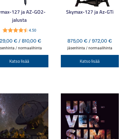
ymax-127 ja AZ-GO2-
Skymax-127 ja Az-GTi
jalusta
4.50
Arvostelu
:
Hintaluokka:
Hintaluokka
29,00
€
/
810,00
€
875,00
€
/
972,00
€
tuotteesta:
729,00 €
875,00 €
äsenhinta / normaalihinta
jäsenhinta / normaalihinta
4.50
/ 5
-
-
Tällä
Tällä
Katso lisää
Katso lisää
810,00 €
972,00 €
tuotteella
tuotteella
on
on
useampi
useampi
a.
muunnelma.
muunnel
Voit
Voit
tehdä
tehdä
valinnat
valinnat
tuotteen
tuotteen
sivulla.
sivulla.